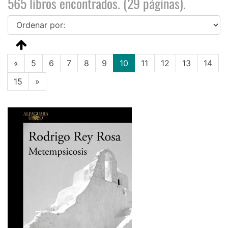
565 libros encontrados. (29 páginas).
(current)
«
5
6
7
8
9
10
11
12
13
14
15
»