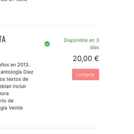
TA
Disponible en 3
días
20,00 €
años en 2013.
antología Diez
comprar
Los textos de
ebían incluir
hora
rio de
gía Veinte