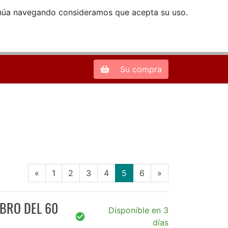
ntinúa navegando consideramos que acepta su uso.
Zona de Clientes
28013 Madrid |
913 66 41 41
| libreriamendez@telefonica.net
Su compra
(current)
«
1
2
3
4
5
6
»
IBRO DEL 60
Disponible en 3
días