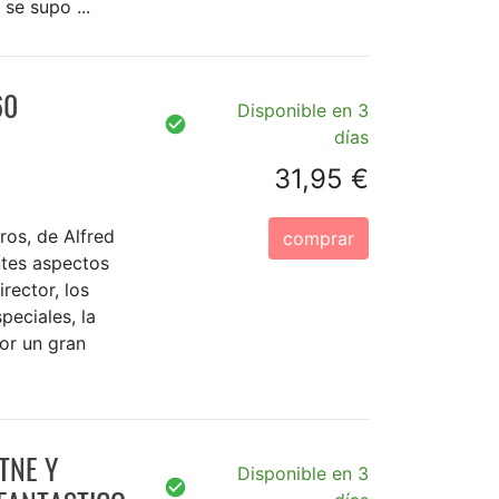
se supo ...
60
Disponible en 3
días
31,95 €
ros, de Alfred
comprar
entes aspectos
irector, los
peciales, la
or un gran
TNE Y
Disponible en 3