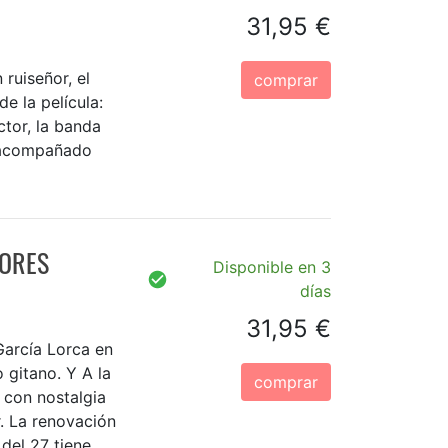
31,95 €
 ruiseñor, el
comprar
de la película:
ector, la banda
lo acompañado
LORES
Disponible en 3
días
31,95 €
García Lorca en
gitano. Y A la
comprar
i con nostalgia
r. La renovación
del 27 tiene