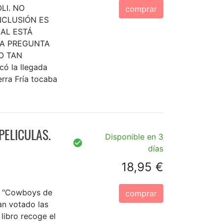
LI. NO
comprar
NCLUSIÓN ES
NAL ESTÁ
LA PREGUNTA
O TAN
có la llegada
rra Fría tocaba
PELICULAS.
Disponible en 3
días
18,95 €
o "Cowboys de
comprar
n votado las
 libro recoge el