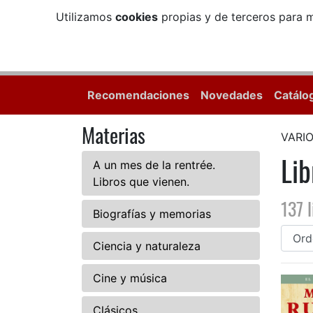
Utilizamos
cookies
propias y de terceros para m
Recomendaciones
Novedades
Catálo
Materias
VARI
Li
A un mes de la rentrée.
Libros que vienen.
137 l
Biografías y memorias
Ciencia y naturaleza
Cine y música
Clásicos