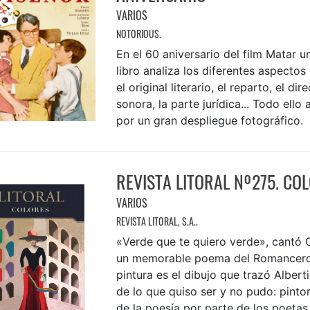
VARIOS
NOTORIOUS.
En el 60 aniversario del film Matar un
libro analiza los diferentes aspectos 
el original literario, el reparto, el dir
sonora, la parte jurídica... Todo el
por un gran despliegue fotográfico.
REVISTA LITORAL Nº275. CO
VARIOS
REVISTA LITORAL, S.A..
«Verde que te quiero verde», cantó 
un memorable poema del Romancero 
pintura es el dibujo que trazó Albert
de lo que quiso ser y no pudo: pinto
de la poesía por parte de los poetas 