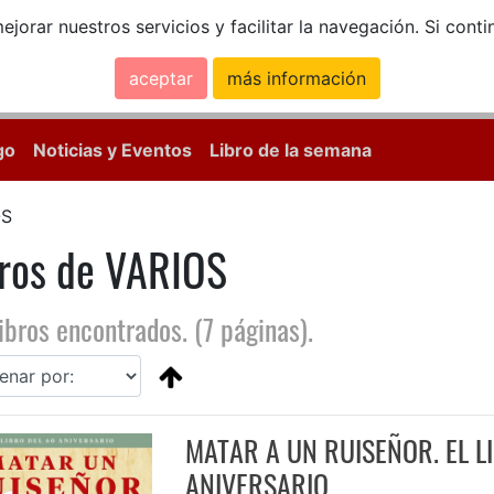
ejorar nuestros servicios y facilitar la navegación. Si co
aceptar
más información
Calle Mayor, 18, 
go
Noticias y Eventos
Libro de la semana
OS
bros de VARIOS
ibros encontrados. (7 páginas).
MATAR A UN RUISEÑOR. EL L
ANIVERSARIO