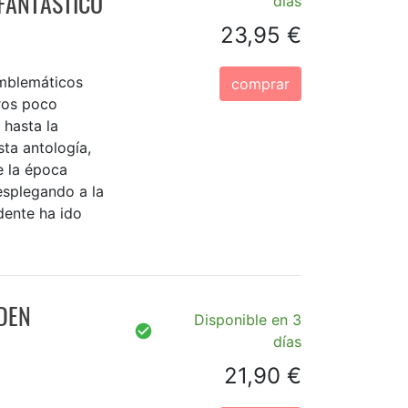
 FANTASTICO
días
23,95 €
emblemáticos
comprar
tros poco
 hasta la
sta antología,
e la época
desplegando a la
dente ha ido
DEN
Disponible en 3
días
21,90 €