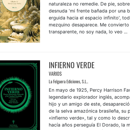
naturaleza no remedie. De pie, sobre 
desnuda 'mi frente bañada por una br
erguida hacia el espacio infinito', t
mezquino desaparece. Me convierto
transparente, no soy nada, lo veo ...
INFIERNO VERDE
VARIOS
La Felguera Ediciones, S.L..
En mayo de 1925, Percy Harrison Fa
legendario explorador inglés, acom
hijo y un amigo de este, desapareció 
de la selva amazónica brasileña, su p
«infierno verde», tal y como lo desc
hacía años perseguía El Dorado, la m