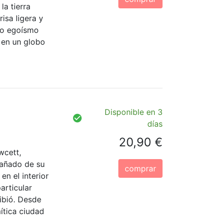
la tierra
isa ligera y
odo egoísmo
 en un globo
Disponible en 3
días
20,90 €
wcett,
pañado de su
comprar
en el interior
articular
ribió. Desde
ítica ciudad