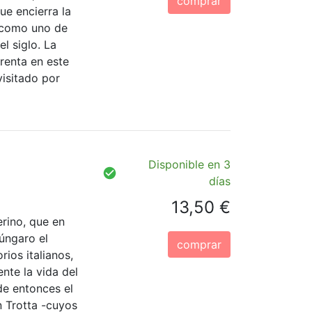
comprar
ue encierra la
o como uno de
l siglo. La
renta en este
visitado por
Disponible en 3
días
13,50 €
erino, que en
úngaro el
comprar
rios italianos,
nte la vida del
de entonces el
n Trotta -cuyos