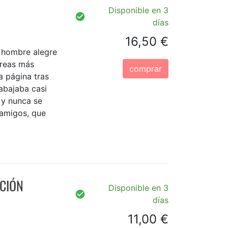
Disponible en 3
días
16,50 €
n hombre alegre
areas más
comprar
na página tras
rabajaba casi
 y nunca se
amigos, que
ACIÓN
Disponible en 3
días
11,00 €