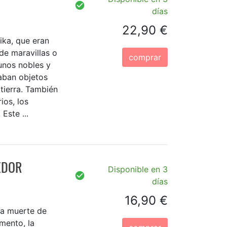
días
22,90 €
tika, que eran
de maravillas o
comprar
unos nobles y
aban objetos
 tierra. También
ios, los
Este ...
EDOR
Disponible en 3
días
16,90 €
la muerte de
mento, la