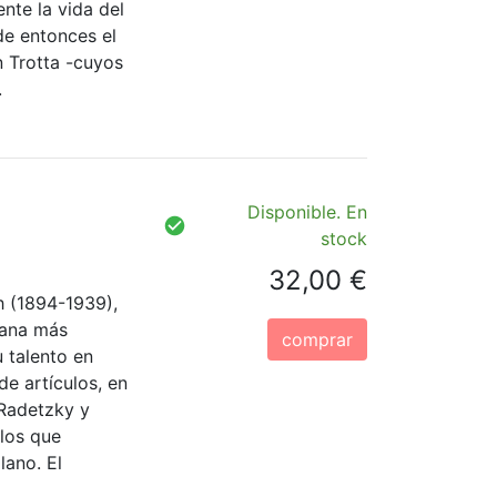
nte la vida del
de entonces el
n Trotta -cuyos
.
Disponible. En
stock
32,00 €
 (1894-1939),
mana más
comprar
u talento en
de artículos, en
Radetzky y
los que
lano. El