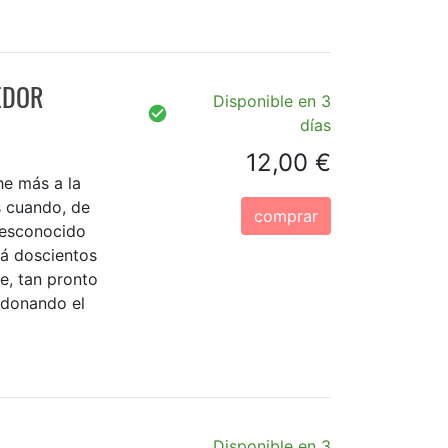
EDOR
Disponible en 3
días
12,00 €
he más a la
ís cuando, de
comprar
desconocido
rá doscientos
e, tan pronto
 donando el
Disponible en 3