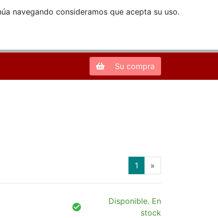
ntinúa navegando consideramos que acepta su uso.
Zona de Clientes
28013 Madrid |
913 66 41 41
| libreriamendez@telefonica.net
Su compra
(current)
1
»
Disponible. En
stock